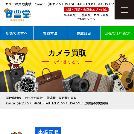
カメラの買取実績｜Canon（キヤノン）IMAGE STABILIZER 15×45 IS 4.5° UD 双眼鏡を
大阪・京都・奈良全エリア対応
高価買取
高価買取・出張買取・カメラ買取
かいほうどう
初めての方へ
買取方法
買取品目
LINEで無料査定
カメラ買取
かいほうどう
買取専門店
カメラの買取
望遠鏡・双眼鏡の買取
Canon（キヤノン）IMAGE STABILIZER 15×45 IS 4.5° UD 双眼鏡の買取実績
出張買取