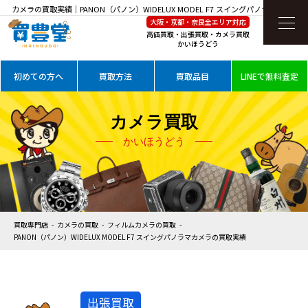
カメラの買取実績｜PANON（パノン）WIDELUX MODEL F7 スイングパノラマカメラを
大阪・京都・奈良全エリア対応
高価買取
高価買取・出張買取・カメラ買取
かいほうどう
初めての方へ
買取方法
買取品目
LINEで無料査定
カメラ買取
かいほうどう
買取専門店
カメラの買取
フィルムカメラの買取
PANON（パノン）WIDELUX MODEL F7 スイングパノラマカメラの買取実績
出張買取