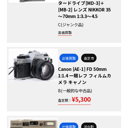
タードライブ[MD-3]＋
[MB-2] レンズ NIKKOR 35
～70mm 1:3.3～4.5
C(ジャンク品)
高価買取
出張買取
香芝市
Canon [AE-1] FD 50mm
1:1.4 一眼レフ フィルムカ
メラ キャノン
B(一般的な中古品)
¥5,300
査定額：
出張買取
河合町