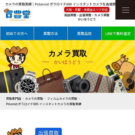
カメラの買取実績｜Polaroid ポラロイド690 インスタントカメラを高価買取
大阪・京都・奈良全エリア対応
高価買取・出張買取・カメラ買取
かいほうどう
初めての方へ
買取方法
買取品目
LINEで無料査定
カメラ買取
かいほうどう
買取専門店
カメラの買取
フィルムカメラの買取
Polaroid ポラロイド690 インスタントカメラの買取実績
出張買取