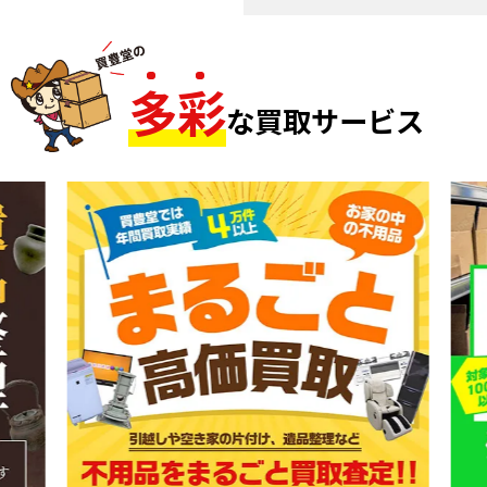
多
彩
な買取サービス