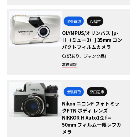
出張買取
八幡市
OLYMPUS/オリンパス [μ-
Ⅱ（ミュー2）] 35mm コン
パクトフィルムカメラ
C(訳あり、ジャンク品)
高価買取
出張買取
京田辺市
Nikon ニコンF フォトミッ
クFTN ボディ レンズ
NIKKOR-H Auto1:2 f＝
50mm フィルム一眼レフカ
メラ