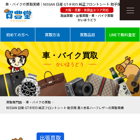
車・バイクの買取実績｜NISSAN 日産 GT-R R35 純正フロントシート 助手席 黒×赤系ハ
大阪・京都・奈良全エリア対応
ーフレザーを高価買取
高価買取・出張買取・車・バイク買取
かいほうどう
初めての方へ
買取方法
買取品目
LINEで無料査定
車・バイク買取
かいほうどう
買取専門店
車・バイクの買取
NISSAN 日産 GT-R R35 純正フロントシート 助手席 黒×赤系ハーフレザーの買取実績
出張買取