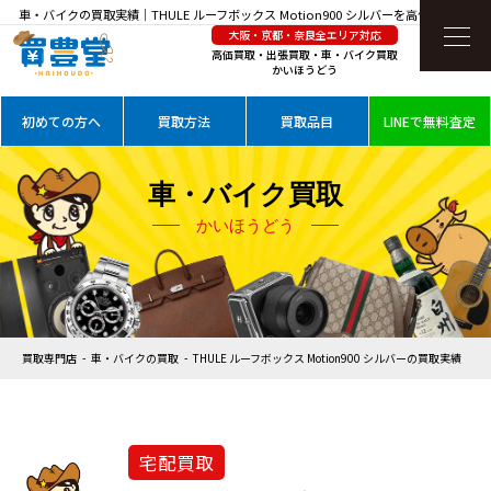
車・バイクの買取実績｜THULE ルーフボックス Motion900 シルバーを高価買取
大阪・京都・奈良全エリア対応
高価買取・出張買取・車・バイク買取
かいほうどう
初めての方へ
買取方法
買取品目
LINEで無料査定
車・バイク買取
かいほうどう
買取専門店
車・バイクの買取
THULE ルーフボックス Motion900 シルバーの買取実績
宅配買取