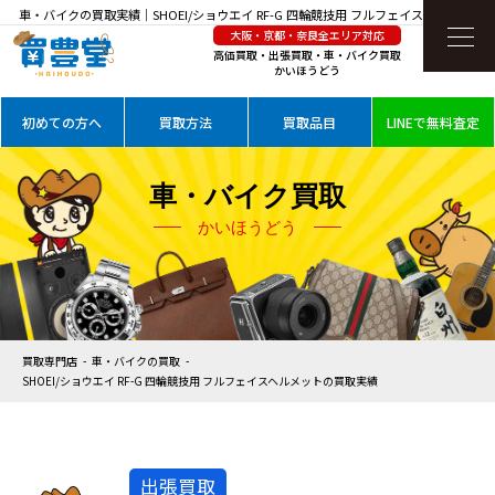
車・バイクの買取実績｜SHOEI/ショウエイ RF-G 四輪競技用 フルフェイスヘルメットを
大阪・京都・奈良全エリア対応
高価買取
高価買取・出張買取・車・バイク買取
かいほうどう
初めての方へ
買取方法
買取品目
LINEで無料査定
車・バイク買取
かいほうどう
買取専門店
車・バイクの買取
SHOEI/ショウエイ RF-G 四輪競技用 フルフェイスヘルメットの買取実績
出張買取