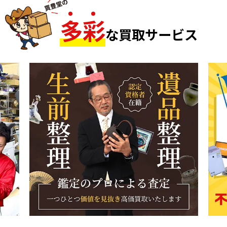
多
彩
な買取サービス