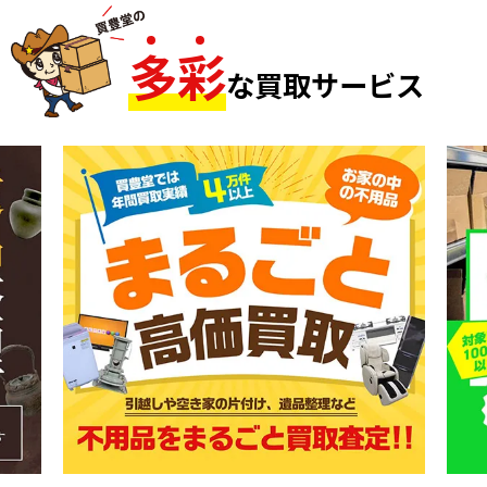
多
彩
な買取サービス