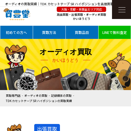
オーディオの買取実績｜TDK カセットテープ SR ハイポジションを高価買取
大阪・京都・奈良全エリア対応
高価買取・出張買取・オーディオ買取
かいほうどう
初めての方へ
買取方法
買取品目
LINEで無料査定
オーディオ買取
かいほうどう
買取専門店
オーディオの買取
記録媒体の買取
TDK カセットテープ SR ハイポジションの買取実績
出張買取