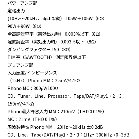
パワーアンプ部
定格出力
(10Hz～20kHz、両ch駆動） 105W＋105W（6Ω）
90W＋90W（8Ω）
全高調波歪率（実効出力時） 0.003％以下（8Ω）
混変調歪率（実効出力時） 0.003％以下（8Ω）
ダンピングファクター 150（8Ω）
TIM歪（SAWTOOTH） 測定限界値以下
プリアンプ部
入力感度/インピーダンス
（1kHz） Phono MM：2.5mV/47kΩ
Phono MC：300μV/100Ω
CD、Tuner、Line、Prosessor、Tape/DAT/Play1・2・3：
150mV/47kΩ
Phono最大許容入力 MM：210mV（THD 0.01％）
MC：21mV（THD 0.1％）
周波数特性 Phono MM：20Hz～20kHz ±0.2dB
CD、Line、Tape/DAT/Play1・2・3：1Hz～300kHz +0 -3dB