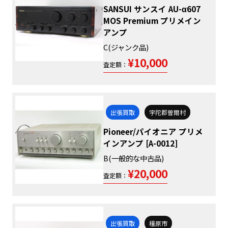
SANSUI サンスイ AU-α607
MOS Premium プリメイン
アンプ
C(ジャンク品)
¥10,000
査定額：
出張買取
宇陀郡曽爾村
Pioneer/パイオニア プリメ
インアンプ [A-0012]
B(一般的な中古品)
¥20,000
査定額：
出張買取
橿原市