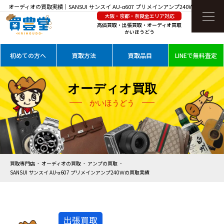
オーディオの買取実績｜SANSUI サンスイ AU-α607 プリメインアンプ240Ｗを高価買取
大阪・京都・奈良全エリア対応
高価買取・出張買取・オーディオ買取
かいほうどう
初めての方へ
買取方法
買取品目
LINEで無料査定
オーディオ買取
かいほうどう
買取専門店
オーディオの買取
アンプの買取
SANSUI サンスイ AU-α607 プリメインアンプ240Ｗの買取実績
出張買取