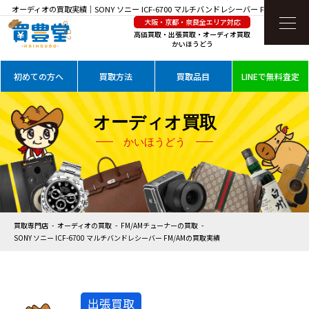
オーディオの買取実績｜SONY ソニー ICF-6700 マルチバンドレシーバー FM/AMを高価
大阪・京都・奈良全エリア対応
買取
高価買取・出張買取・オーディオ買取
かいほうどう
初めての方へ
買取方法
買取品目
LINEで無料査定
オーディオ買取
かいほうどう
買取専門店
オーディオの買取
FM/AMチューナーの買取
SONY ソニー ICF-6700 マルチバンドレシーバー FM/AMの買取実績
出張買取