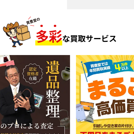
多
彩
な買取サービス