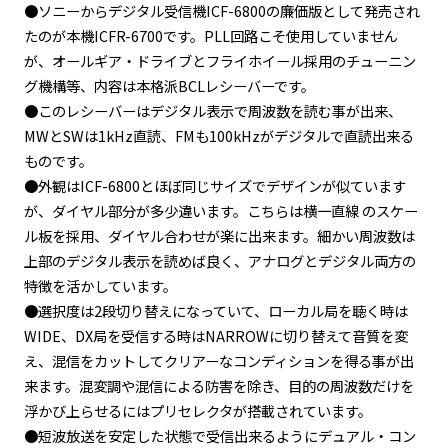
●ソニーからデジタル受信機ICF-6800の廉価版として発売され
たのが本機ICFR-6700です。PLL回路こそ使用していません
が、オールギア・ドライブとフライホイール採用のチューニン
グ機構等、内容は本格派BCLレシーバーです。
●このレシーバーはデジタル表示で周波数を読む事が出来、
MWとSWは1kHz直読、FMも100kHzがデジタルで直読出来る
ものです。
●外観はICF-6800とほぼ同じサイズでデザインが似ています
が、ダイヤル部分が多少違います。こちらは横一直線 のスケー
ル板を採用、ダイヤル合わせが楽に出来ます。細かい周波数は
上部のデジタル表示を読めば良く、アナログとデジタル両方の
特徴を活かしています。
●選択度は2段切り替えになっていて、ローカル局を聴く時は
WIDE、DX局を受信する時はNARROWに切り替えて音質を変
え、混信をカットしてクリアーなコンディションを得る事が出
来ます。混変調や混信による防害を除き、目的の周波数だけを
浮かび上らせるにはプリセレクタが搭載されています。
●短波放送を安定した状態で受信出来るようにデュアル・コン