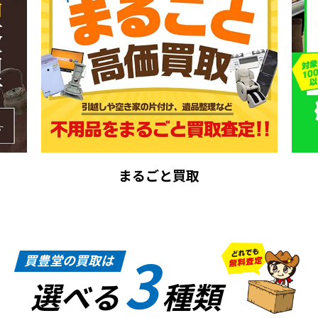
まるごと買取
3
買豊堂の買取は
選べる
種類