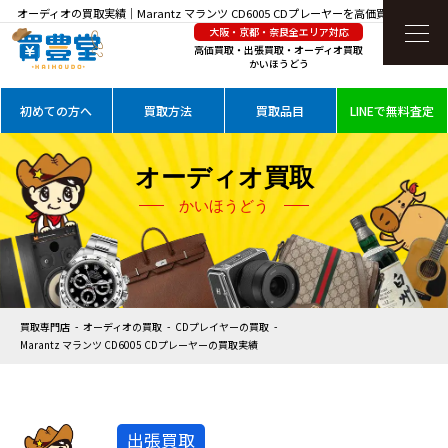
オーディオの買取実績｜Marantz マランツ CD6005 CDプレーヤーを高価買取
大阪・京都・奈良全エリア対応
高価買取・出張買取・オーディオ買取
かいほうどう
初めての方へ
買取方法
買取品目
LINEで無料査定
オーディオ買取
かいほうどう
買取専門店
オーディオの買取
CDプレイヤーの買取
Marantz マランツ CD6005 CDプレーヤーの買取実績
出張買取